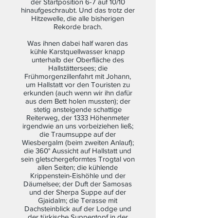
der Startposition 6-7 auf 10/10
hinaufgeschraubt. Und das trotz der
Hitzewelle, die alle bisherigen
Rekorde brach.
Was ihnen dabei half waren das
kühle Karstquellwasser knapp
unterhalb der Oberfläche des
Hallstättersees; die
Frühmorgenzillenfahrt mit Johann,
um Hallstatt vor den Touristen zu
erkunden (auch wenn wir ihn dafür
aus dem Bett holen mussten); der
stetig ansteigende schattige
Reiterweg, der 1333 Höhenmeter
irgendwie an uns vorbeiziehen ließ;
die Traumsuppe auf der
Wiesbergalm (beim zweiten Anlauf);
die 360° Aussicht auf Hallstatt und
sein gletschergeformtes Trogtal von
allen Seiten; die kühlende
Krippenstein-Eishöhle und der
Däumelsee; der Duft der Samosas
und der Sherpa Suppe auf der
Gjaidalm; die Terasse mit
Dachsteinblick auf der Lodge und
der türkische Suppentopf in der