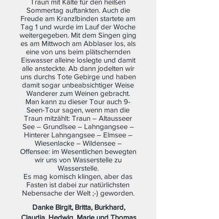
Traun mit Kälte für den heißen
Sommertag auftankten. Auch die
Freude am Kranzlbinden startete am
Tag 1 und wurde im Lauf der Woche
weitergegeben. Mit dem Singen ging
es am Mittwoch am Abblaser los, als
eine von uns beim plätschernden
Eiswasser alleine loslegte und damit
alle ansteckte. Ab dann jodelten wir
uns durchs Tote Gebirge und haben
damit sogar unbeabsichtiger Weise
Wanderer zum Weinen gebracht.
Man kann zu dieser Tour auch 9-
Seen-Tour sagen, wenn man die
Traun mitzählt: Traun – Altausseer
See – Grundlsee – Lahngangsee –
Hinterer Lahngangsee – Elmsee –
Wiesenlacke – Wildensee –
Offensee: im Wesentlichen bewegten
wir uns von Wasserstelle zu
Wasserstelle.
Es mag komisch klingen, aber das
Fasten ist dabei zur natürlichsten
Nebensache der Welt ;-) geworden.
Danke Birgit, Britta, Burkhard,
Claudia, Hedwig, Marie und Thomas