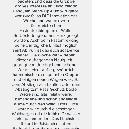
badeten, und dass die Gruppe
großes Interesse an Klyso zeigte:
Klyso, ein Stand-Up-Pump-Irrigator,
war zweifellos DIE Innovation der
Woche und war mir vom
österreichischen
Fastentrekkingpionier Walter
Surböck dringend ans Herz gelegt
worden. Auch beim Fastentrekking
sollte der tägliche Einlauf möglich
sein! Ab nun ist das auch so! Danke
Walter! Die Woche war – neben
dieser aufregenden Neuigkeit –
geprägt von durchgehend schönem
Wetter, einer außergewöhnlich
harmonischen, entspannten Gruppe
und einigen neuen Wegen wie z.B.
dem Abstieg nach Lauffen oder dem
Abstieg zum Pass Gschütt: beide
Wege sind alte, relativ wenig
begangene und schön angelegte
Wege durch den Wald. Trotz Hitze
waren wir durch die schattigen
Waldwege und die kühlen Gewässer
stets gut temperiert. Das Dachstein
Resort in Rußbach mit dem
Badeteich, der Sauna und dem sehr