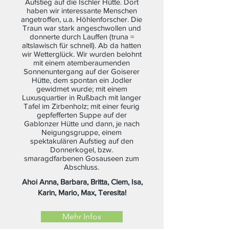
Aufstieg auf die Ischler Hütte. Dort
haben wir interessante Menschen
angetroffen, u.a. Höhlenforscher. Die
Traun war stark angeschwollen und
donnerte durch Lauffen (truna =
altslawisch für schnell). Ab da hatten
wir Wetterglück. Wir wurden belohnt
mit einem atemberaumenden
Sonnenuntergang auf der Goiserer
Hütte, dem spontan ein Jodler
gewidmet wurde; mit einem
Luxusquartier in Rußbach mit langer
Tafel im Zirbenholz; mit einer feurig
gepfefferten Suppe auf der
Gablonzer Hütte und dann, je nach
Neigungsgruppe, einem
spektakulären Aufstieg auf den
Donnerkogel, bzw.
smaragdfarbenen Gosauseen zum
Abschluss.
Ahoi Anna, Barbara, Britta, Clem, Isa,
Karin, Mario, Max, Teresita!
Mehr Infos